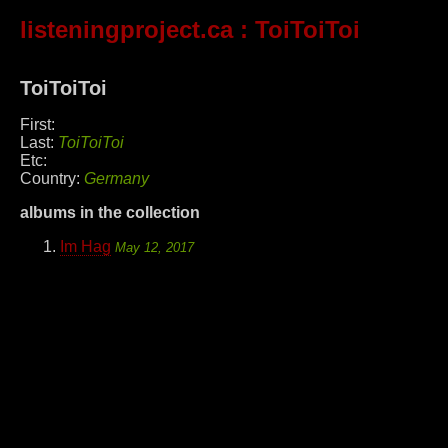
listeningproject.ca
: ToiToiToi
ToiToiToi
First:
Last:
ToiToiToi
Etc:
Country:
Germany
albums in the collection
Im Hag
May 12, 2017