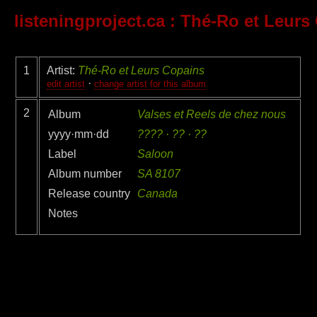
listeningproject.ca
: Thé-Ro et Leurs
1
Artist:
Thé-Ro et Leurs Copains
·
edit artist
change artist for this album
2
Album
Valses et Reels de chez nous
yyyy·mm·dd
???? · ?? · ??
Label
Saloon
Album number
SA 8107
Release country
Canada
Notes